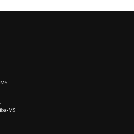
a-MS
4
aíba-MS