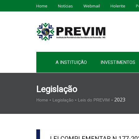
Home
Notícias
Webmail
Holerite
P
A INSTITUIÇÃO
INVESTIMENTOS
Legislação
-
-
-
2023
Home
Legislação
Leis do PREVIM
LEI COMPLEMENTAR N 177-2023 -