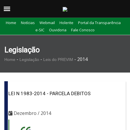
Home
Notícias
Webmail
Holerite
Portal da Transparência
e-SIC
Ouvidoria
Fale Conosco
Legislação
-
-
-
2014
Home
Legislação
Leis do PREVIM
LEI N 1983-2014 - PARCELA DEBITOS
Dezembro / 2014