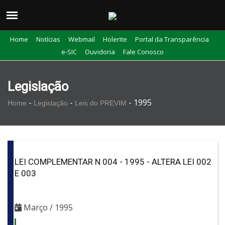
Home
Notícias
Webmail
Holerite
Portal da Transparência
e-SIC
Ouvidoria
Fale Conosco
Legislação
-
-
-
1995
Home
Legislação
Leis do PREVIM
LEI COMPLEMENTAR N 004 - 1995 - ALTERA LEI 002
E 003
Março / 1995