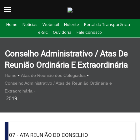
Home
Notícias
Webmail
Holerite
Portal da Transparência
e-SIC
Ouvidoria
Fale Conosco
Conselho Administrativo / Atas De
Reunião Ordinária E Extraordinária
-
-
Home
Atas de Reunião dos Colegiados
Conselho Administrativo / Atas de Reunião Ordinária e
-
Extraordinária
2019
07 - ATA REUNIÃO DO CONSELHO